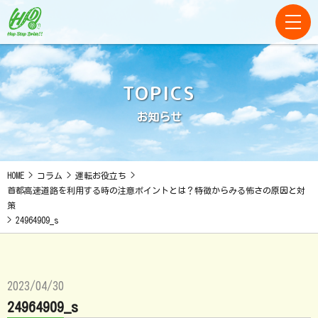
TOPICS
お知らせ
HOME
>
コラム
>
運転お役立ち
>
首都高速道路を利用する時の注意ポイントとは？特徴からみる怖さの原因と対
策
>
24964909_s
2023/04/30
24964909_s