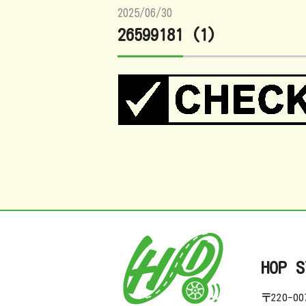
2025/06/30
26599181 (1)
HOP S
〒220-0