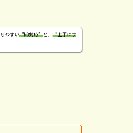
陥りやすい
“NG対応”
と、
“上手にサ