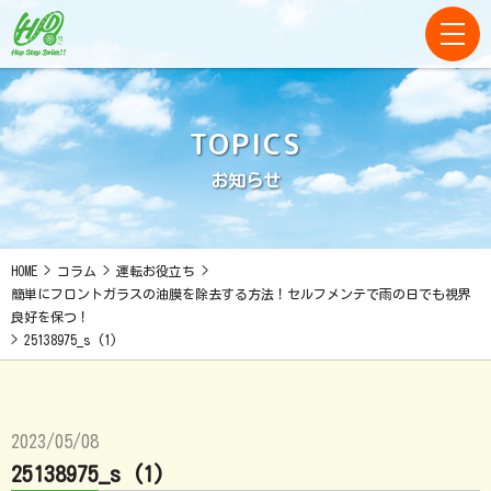
TOPICS
お知らせ
HOME
>
コラム
>
運転お役立ち
>
簡単にフロントガラスの油膜を除去する方法！セルフメンテで雨の日でも視界
良好を保つ！
>
25138975_s (1)
2023/05/08
25138975_s (1)