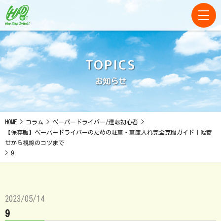
TOPICS
お知らせ
HOME
>
コラム
>
ペーパードライバー/運転初心者
>
【保存版】ペーパードライバーのための駐車・車庫入れ完全克服ガイド｜幅寄
せから視線のコツまで
>
9
2023/05/14
9