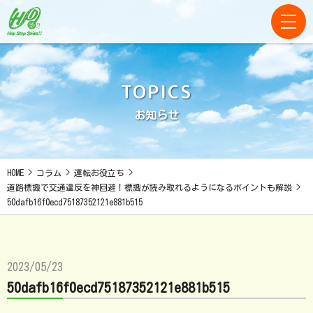
TOPICS
お知らせ
HOME
>
コラム
>
運転お役立ち
>
道路標識で交通違反を神回避！標識が読み取れるようになるポイントも解説
>
50dafb16f0ecd75187352121e881b515
2023/05/23
50dafb16f0ecd75187352121e881b515