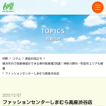
TOPICS
お知らせ
HOME
>
コラム
>
運転お役立ち
>
横浜市内で駐車練習ができる無料駐車場200選！神奈川県内・町田市エリアも網
羅
>
ファッションセンターしまむら高座渋谷店
2023/12/07
ファッションセンターしまむら高座渋谷店