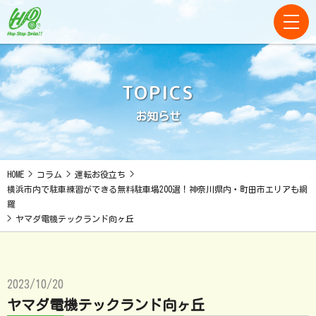
TOPICS
お知らせ
HOME
>
コラム
>
運転お役立ち
>
横浜市内で駐車練習ができる無料駐車場200選！神奈川県内・町田市エリアも網
羅
>
ヤマダ電機テックランド向ヶ丘
2023/10/20
ヤマダ電機テックランド向ヶ丘