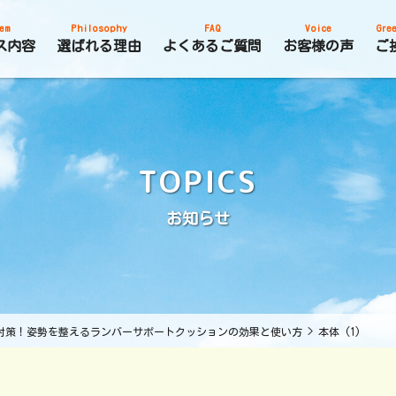
em
Philosophy
FAQ
Voice
Gree
ス内容
選ばれる理由
よくあるご質問
お客様の声
ご
TOPICS
お知らせ
対策！姿勢を整えるランバーサポートクッションの効果と使い方
>
本体 (1)