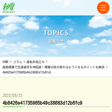
TOPICS
お知らせ
HOME
>
コラム
>
運転お役立ち
>
道路標識で交通違反を神回避！標識が読み取れるようになるポイントも解説
>
4b8426e41735965b49c38683d12b6fc9
2023/05/22
4b8426e41735965b49c38683d12b6fc9