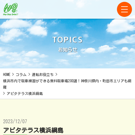
TOPICS
お知らせ
HOME
>
コラム
>
運転お役立ち
>
横浜市内で駐車練習ができる無料駐車場200選！神奈川県内・町田市エリアも網
羅
>
アピタテラス横浜綱島
2023/12/07
アピタテラス横浜綱島