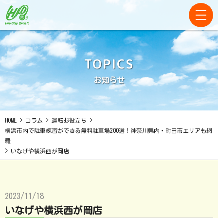
TOPICS
お知らせ
HOME
>
コラム
>
運転お役立ち
>
横浜市内で駐車練習ができる無料駐車場200選！神奈川県内・町田市エリアも網
羅
>
いなげや横浜西が岡店
2023/11/18
いなげや横浜西が岡店